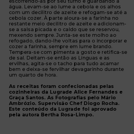
escorrendo-as por seu turno e guardando a
água. Levam-se ao lume a cebola e os alhos
com um decilitro de azeite e refogam-se até a
cebola cozer. À parte aloura-se a farinha no
restante meio decilitro de azeite e adicionam-
se a salsa picada e o caldo que se reservou,
mexendo sempre. Junta-se este molho ao
refogado, dando-lhe voltas para o incorporar e
cozer a farinha, sempre em lume brando.
Tempera-se com pimenta a gosto e retifica-se
de sal. Deitam-se então as Línguas e as
ervilhas, agita-se o tacho para tudo acamar
bem e deixa-se fervilhar devagarinho durante
um quarto de hora.
As receitas foram confecionadas pelas
cozinheiras da Lugrade Alice Fernandes e
Graça Santos. As Fotografias pelo Mário
Ambrózio. Supervisão Chef Diogo Rocha.
Este conteúdo da Lugrade foi aprovado
pela autora Bertha Rosa-Limpo.