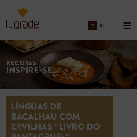
PT
EN
Receitas
Inspire-se…
Línguas de
Bacalhau com
Ervilhas “Livro do