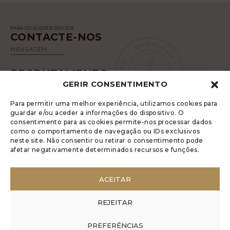
PARA QUALQUER DÚVIDA
CONTACTE-NOS
MENSAGEM
RECRUTAMENTO
GERIR CONSENTIMENTO
SABER MAIS
Para permitir uma melhor experiência, utilizamos cookies para
guardar e/ou aceder a informações do dispositivo. O
consentimento para as cookies permite-nos processar dados
como o comportamento de navegação ou IDs exclusivos
neste site. Não consentir ou retirar o consentimento pode
afetar negativamente determinados recursos e funções.
A LUGRADE DISPÕE DE UM LIVRO DE
RECLAMAÇÕES ELETRÓNICO
ACEITAR
POLÍTICA DE PRIVACIDADE
GERIR COOKIES
REJEITAR
DENÚNCIA ANÓNIMA
CÓDIGO DE CONDUTA DA DENÚNCIA ANÓNIMA
PREFERÊNCIAS