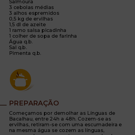
Salmoura
3 cebolas médias
3 alhos espremidos
0,5 kg de ervilhas
1,5 dl de azeite
1 ramo salsa picadinha
1 colher de sopa de farinha
Água q.b.
Sal q.b.
Pimenta q.b.
PREPARAÇÃO
Começamos por demolhar as Línguas de
Bacalhau, entre 24h a 48h. Cozem-se as
ervilhas, retiram-se com uma escumadeira e
na mesma água se cozem as línguas,