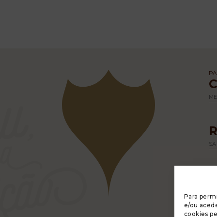
PA
M
SA
Para permi
e/ou acede
cookies p