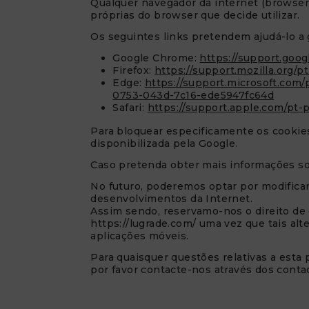
Qualquer navegador da internet (browser) 
próprias do browser que decide utilizar.
Os seguintes links pretendem ajudá-lo a 
Google Chrome:
https://support.goo
Firefox:
https://support.mozilla.org/
Edge:
https://support.microsoft.com/
0753-043d-7c16-ede5947fc64d
Safari:
https://support.apple.com/pt-pt
Para bloquear especificamente os cookies
disponibilizada pela Google.
Caso pretenda obter mais informações s
No futuro, poderemos optar por modificar 
desenvolvimentos da Internet.
Assim sendo, reservamo-nos o direito de 
https://lugrade.com/ uma vez que tais al
aplicações móveis.
Para quaisquer questões relativas a esta p
por favor contacte-nos através dos conta