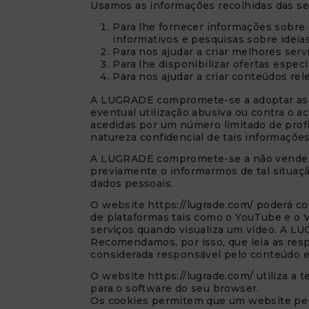
Usamos as informações recolhidas das se
Para lhe fornecer informações sobre 
informativos e pesquisas sobre ideias
Para nos ajudar a criar melhores ser
Para lhe disponibilizar ofertas espec
Para nos ajudar a criar conteúdos rele
A LUGRADE compromete-se a adoptar as me
eventual utilização abusiva ou contra o 
acedidas por um número limitado de prof
natureza confidencial de tais informações
A LUGRADE compromete-se a não vender, t
previamente o informarmos de tal situaç
dados pessoais.
O website https://lugrade.com/ poderá c
de plataformas tais como o YouTube e o V
serviços quando visualiza um vídeo. A LU
Recomendamos, por isso, que leia as res
considerada responsável pelo conteúdo e 
O website https://lugrade.com/ utiliza a
para o software do seu browser.
Os cookies permitem que um website pers