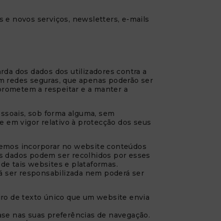
 e novos serviços, newsletters, e-mails
da dos dados dos utilizadores contra a
em redes seguras, que apenas poderão ser
prometem a respeitar e a manter a
essoais, sob forma alguma, sem
 em vigor relativo à protecção dos seus
odemos incorporar no website conteúdos
os dados podem ser recolhidos por esses
de tais websites e plataformas.
á ser responsabilizada nem poderá ser
iro de texto único que um website envia
se nas suas preferências de navegação.