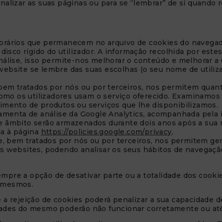
alizar as suas páginas ou para se “lembrar” de si quando re
porários que permanecem no arquivo de cookies do navega
 disco rígido do utilizador. A informação recolhida por este
nálise, isso permite-nos melhorar o conteúdo e melhorar a 
ebsite se lembre das suas escolhas (o seu nome de utilizado
bem tratados por nós ou por terceiros, nos permitem quanti
 como os utilizadores usam o serviço oferecido. Examinamo
imento de produtos ou serviços que lhe disponibilizamos.
ramenta de análise da Google Analytics, acompanhada pela 
 âmbito serão armazenados durante dois anos após a sua re
da à página
https://policies.google.com/privacy
.
e, bem tratados por nós ou por terceiros, nos permitem ger
s websites, podendo analisar os seus hábitos de navegação
mpre a opção de desativar parte ou a totalidade dos cooki
s mesmos.
e a rejeição de cookies poderá penalizar a sua capacidade
idades do mesmo poderão não funcionar corretamente ou até