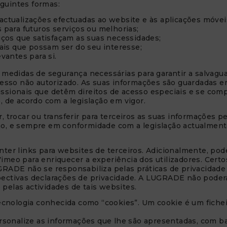
guintes formas:
actualizações efectuadas ao website e às aplicações móveis
 para futuros serviços ou melhorias;
viços que satisfaçam as suas necessidades;
iais que possam ser do seu interesse;
vantes para si.
didas de segurança necessárias para garantir a salvaguar
acesso não autorizado. As suas informações são guardadas 
issionais que detêm direitos de acesso especiais e se com
, de acordo com a legislação em vigor.
rocar ou transferir para terceiros as suas informações p
ão, e sempre em conformidade com a legislação actualmente
onter links para websites de terceiros. Adicionalmente, p
imeo para enriquecer a experiência dos utilizadores. Cert
GRADE não se responsabiliza pelas práticas de privacidade 
pectivas declarações de privacidade. A LUGRADE não poder
pelas actividades de tais websites.
 tecnologia conhecida como “cookies”. Um cookie é um fiche
onalize as informações que lhe são apresentadas, com ba