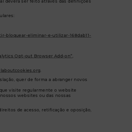
l deverá ser feito através das definições
ulares:
r-bloquear-eliminar-e-utilizar-168dab11-
alytics Opt-out Browser Add-on”
,
laboutcookies.org
.
gislação, quer de forma a abranger novos
 que visite regularmente o website
os nossos websites ou das nossas
ireitos de acesso, retificação e oposição,