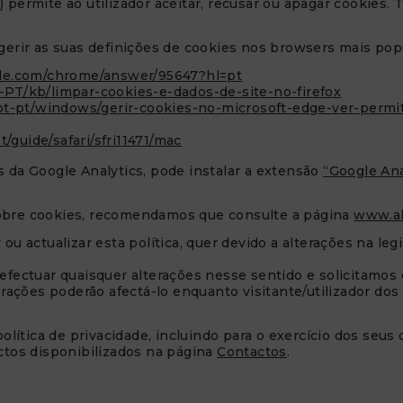
permite ao utilizador aceitar, recusar ou apagar cookies. Ta
gerir as suas definições de cookies nos browsers mais pop
gle.com/chrome/answer/95647?hl=pt
pt-PT/kb/limpar-cookies-e-dados-de-site-no-firefox
pt-pt/windows/gerir-cookies-no-microsoft-edge-ver-permiti
/guide/safari/sfri11471/mac
 da Google Analytics, pode instalar a extensão
“Google An
obre cookies, recomendamos que consulte a página
www.al
ou actualizar esta política, quer devido a alterações na le
efectuar quaisquer alterações nesse sentido e solicitamos
terações poderão afectá-lo enquanto visitante/utilizador d
olítica de privacidade, incluindo para o exercício dos seus d
ctos disponibilizados na página
Contactos
.