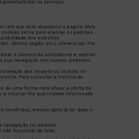
gistar/solicitar os serviços
dor até que este abandone a página Web,
s cookies serve para analisar os padrões
usabilidade dos websites.
r, idioma, região, etc.), oferecendo-lhe
ficar o número de utilizadores e realizar
s a sua navegação nos nossos websites,
instalação dos respetivos cookies no
colha. Para consultar a Política de
ir de uma forma mais eficaz a oferta de
 e mostrar-lhe publicidade relacionada
es recolhidos, mesmo após já ter dado o
 de navegação no website
 não funcionar de todo.