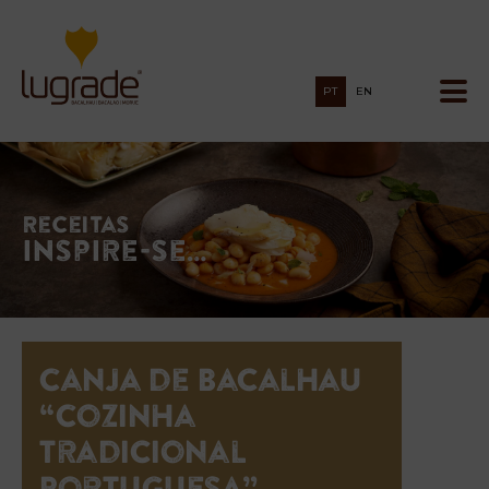
PT
EN
Receitas
Inspire-se…
Canja de Bacalhau
“Cozinha
Tradicional