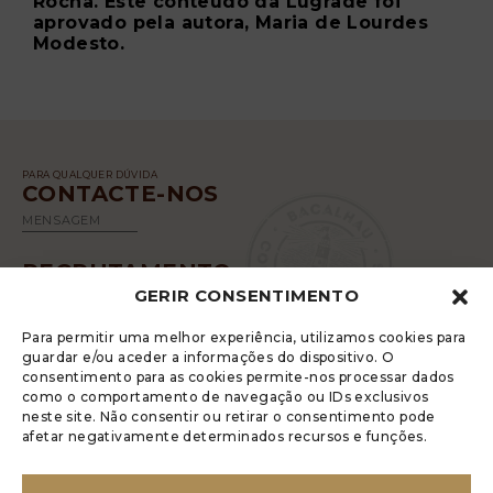
Rocha. Este conteúdo da Lugrade foi
aprovado pela autora, Maria de Lourdes
Modesto.
PARA QUALQUER DÚVIDA
CONTACTE-NOS
MENSAGEM
RECRUTAMENTO
GERIR CONSENTIMENTO
SABER MAIS
Para permitir uma melhor experiência, utilizamos cookies para
guardar e/ou aceder a informações do dispositivo. O
consentimento para as cookies permite-nos processar dados
como o comportamento de navegação ou IDs exclusivos
neste site. Não consentir ou retirar o consentimento pode
afetar negativamente determinados recursos e funções.
A LUGRADE DISPÕE DE UM LIVRO DE
RECLAMAÇÕES ELETRÓNICO