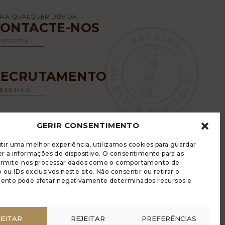
RA QUALQUER DÚVIDA
CONTACTE-NOS
ENSAGEM
RECRUTAMENTO
BER MAIS
GERIR CONSENTIMENTO
tir uma melhor experiência, utilizamos cookies para guardar
r a informações do dispositivo. O consentimento para as
ermite-nos processar dados como o comportamento de
ou IDs exclusivos neste site. Não consentir ou retirar o
LUGRADE DISPÕE DE UM LIVRO DE
ento pode afetar negativamente determinados recursos e
ECLAMAÇÕES ELETRÓNICO
LÍTICA DE PRIVACIDADE
RIR COOKIES
EITAR
REJEITAR
PREFERÊNCIAS
NÚNCIA ANÓNIMA