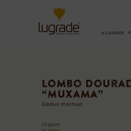
A LUGRADE
Lombo Doura
“Muxama”
Lombo
Gadus morhua
Dourado
Origem
Islândia