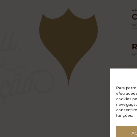
PA
M
SA
Para permi
e/ou acede
cookies p
navegação 
A 
consentim
R
funções.
PO
GE
AC
DE