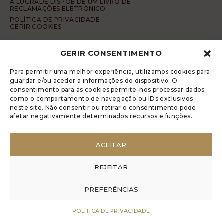
A LUGRADE DISPÕE DE UM LIVRO DE
RECLAMAÇÕES ELETRÓNICO
POLÍTICA DE PRIVACIDADE
GERIR COOKIES
DENÚNCIA ANÓNIMA
GERIR CONSENTIMENTO
CÓDIGO DE CONDUTA DA DENÚNCIA ANÓNIMA
© 2017 Rui Veríssimo Design
Para permitir uma melhor experiência, utilizamos cookies para
guardar e/ou aceder a informações do dispositivo. O
consentimento para as cookies permite-nos processar dados
como o comportamento de navegação ou IDs exclusivos
neste site. Não consentir ou retirar o consentimento pode
afetar negativamente determinados recursos e funções.
ACEITAR
REJEITAR
PREFERÊNCIAS
POLÍTICA DE PRIVACIDADE