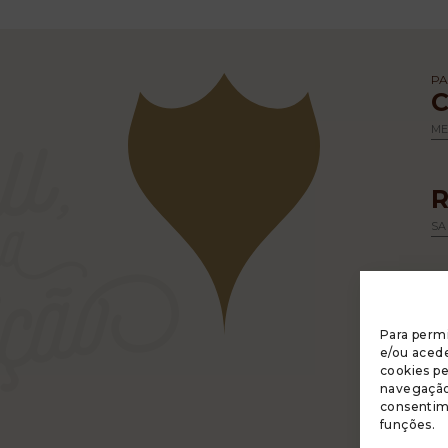
PA
M
SA
Para permi
e/ou acede
cookies p
navegação 
A 
consentim
R
funções.
PO