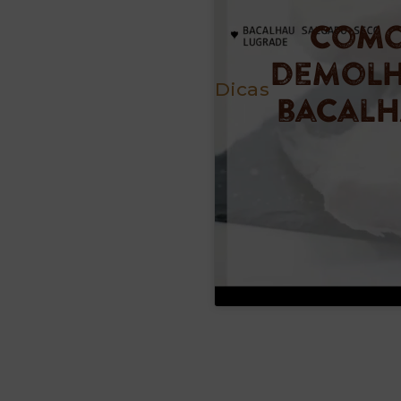
Com
demol
Dicas
bacalh