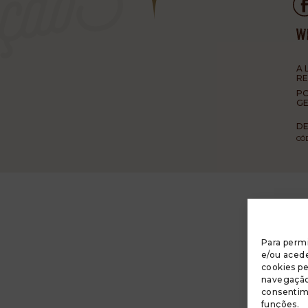
A 
R
PO
GE
DE
CÓ
Para permi
e/ou acede
cookies p
navegação 
consentim
funções.