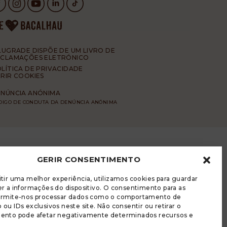
LUGRADE DISPÕE DE UM LIVRO DE
ECLAMAÇÕES ELETRÓNICO
LÍTICA DE PRIVACIDADE
RIR COOKIES
NÚNCIA ANÓNIMA
DIGO DE CONDUTA DA DENÚNCIA ANÓNIMA
GERIR CONSENTIMENTO
tir uma melhor experiência, utilizamos cookies para guardar
r a informações do dispositivo. O consentimento para as
ermite-nos processar dados como o comportamento de
ou IDs exclusivos neste site. Não consentir ou retirar o
ento pode afetar negativamente determinados recursos e