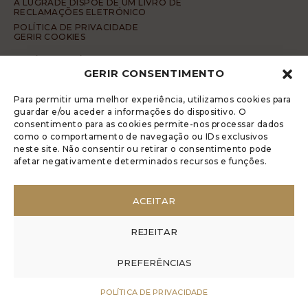
A LUGRADE DISPÕE DE UM LIVRO DE
RECLAMAÇÕES ELETRÓNICO
POLÍTICA DE PRIVACIDADE
GERIR COOKIES
DENÚNCIA ANÓNIMA
GERIR CONSENTIMENTO
CÓDIGO DE CONDUTA DA DENÚNCIA ANÓNIMA
© 2017 Rui Veríssimo Design
Para permitir uma melhor experiência, utilizamos cookies para
guardar e/ou aceder a informações do dispositivo. O
consentimento para as cookies permite-nos processar dados
como o comportamento de navegação ou IDs exclusivos
neste site. Não consentir ou retirar o consentimento pode
afetar negativamente determinados recursos e funções.
ACEITAR
REJEITAR
PREFERÊNCIAS
POLÍTICA DE PRIVACIDADE