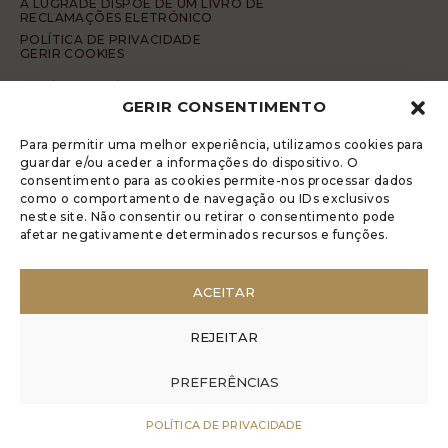
A LUGRADE DISPÕE DE UM LIVRO DE
RECLAMAÇÕES ELETRÓNICO
POLÍTICA DE PRIVACIDADE
GERIR COOKIES
DENÚNCIA ANÓNIMA
GERIR CONSENTIMENTO
CÓDIGO DE CONDUTA DA DENÚNCIA ANÓNIMA
© 2017 Rui Veríssimo Design
Para permitir uma melhor experiência, utilizamos cookies para
guardar e/ou aceder a informações do dispositivo. O
consentimento para as cookies permite-nos processar dados
como o comportamento de navegação ou IDs exclusivos
neste site. Não consentir ou retirar o consentimento pode
afetar negativamente determinados recursos e funções.
ACEITAR
REJEITAR
PREFERÊNCIAS
POLÍTICA DE PRIVACIDADE