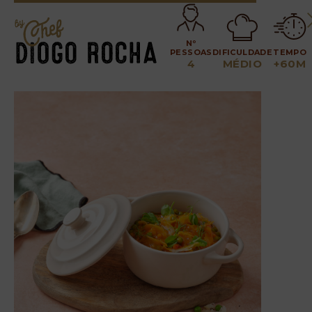
Nº
PESSOAS
DIFICULDADE
TEMPO
4
MÉDIO
+60M