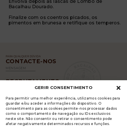
Envolva depois as lascas de Lombo de
Bacalhau Dourado.
Finalize com os coentros picados, os
pimentos em brunesa e retifique os temperos.
PARA QUALQUER DÚVIDA
CONTACTE-NOS
MENSAGEM
RECRUTAMENTO
GERIR CONSENTIMENTO
SABER MAIS
Para permitir uma melhor experiência, utilizamos cookies para
guardar e/ou aceder a informações do dispositivo. O
consentimento para as cookies permite-nos processar dados
como o comportamento de navegação ou IDs exclusivos
neste site. Não consentir ou retirar o consentimento pode
afetar negativamente determinados recursos e funções.