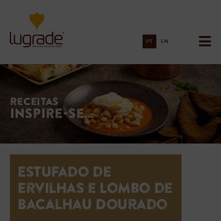
PT
EN
Receitas
Inspire-se…
Estufado de
Ervilhas e Lombo de
Bacalhau Dourado