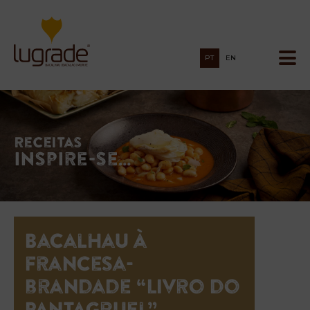
PT
EN
Receitas
Inspire-se…
Bacalhau à
francesa-
brandade “Livro do