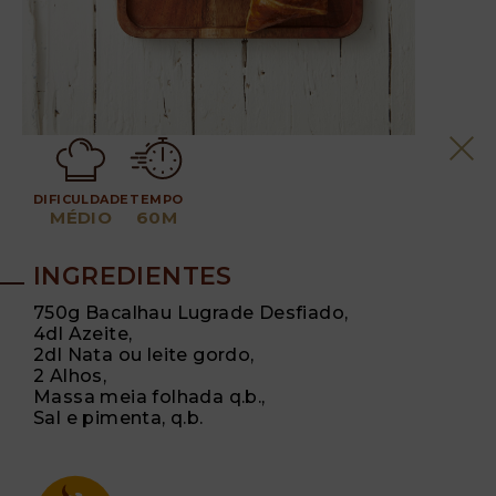
DIFICULDADE
TEMPO
MÉDIO
60M
INGREDIENTES
750g Bacalhau Lugrade Desfiado,
4dl Azeite,
2dl Nata ou leite gordo,
2 Alhos,
Massa meia folhada q.b.,
Sal e pimenta, q.b.