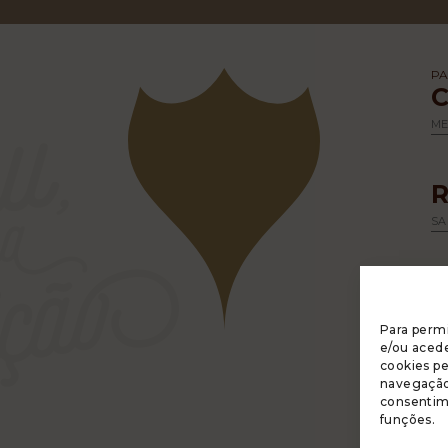
PA
M
SA
Para permi
e/ou acede
cookies p
navegação 
A 
consentim
R
funções.
PO