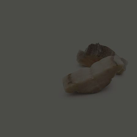
Bacalhau
Demolhado
Ultracongelado