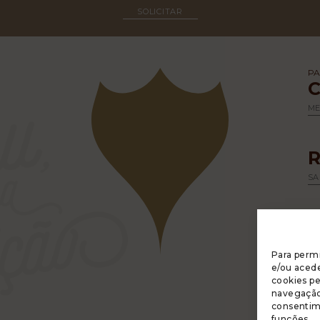
SOLICITAR
PA
M
SA
Para permi
e/ou acede
cookies p
navegação 
A 
consentim
R
funções.