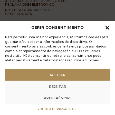
A LUGRADE DISPÕE DE UM LIVRO DE
RECLAMAÇÕES ELETRÓNICO
POLÍTICA DE PRIVACIDADE
GERIR COOKIES
DENÚNCIA ANÓNIMA
GERIR CONSENTIMENTO
CÓDIGO DE CONDUTA DA DENÚNCIA ANÓNIMA
© 2017 Rui Veríssimo Design
Para permitir uma melhor experiência, utilizamos cookies para
guardar e/ou aceder a informações do dispositivo. O
consentimento para as cookies permite-nos processar dados
como o comportamento de navegação ou IDs exclusivos
neste site. Não consentir ou retirar o consentimento pode
afetar negativamente determinados recursos e funções.
ACEITAR
REJEITAR
PREFERÊNCIAS
POLÍTICA DE PRIVACIDADE