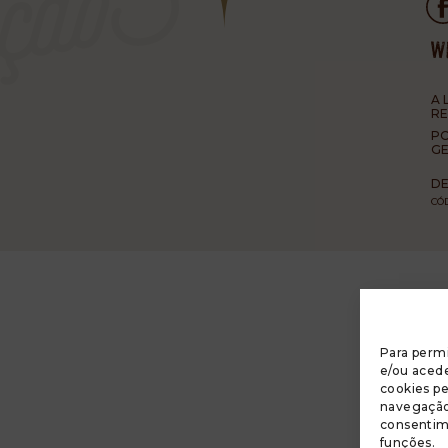
A 
R
PO
GE
DE
CÓ
Para permi
e/ou acede
cookies p
navegação 
consentim
funções.