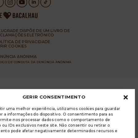
LUGRADE DISPÕE DE UM LIVRO DE
ECLAMAÇÕES ELETRÓNICO
LÍTICA DE PRIVACIDADE
RIR COOKIES
NÚNCIA ANÓNIMA
DIGO DE CONDUTA DA DENÚNCIA ANÓNIMA
GERIR CONSENTIMENTO
tir uma melhor experiência, utilizamos cookies para guardar
r a informações do dispositivo. O consentimento para as
ermite-nos processar dados como o comportamento de
ou IDs exclusivos neste site. Não consentir ou retirar o
ento pode afetar negativamente determinados recursos e