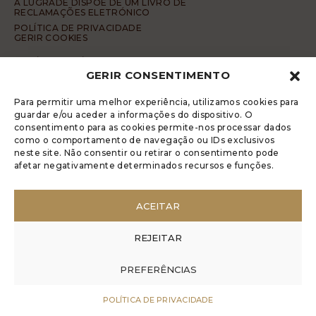
A LUGRADE DISPÕE DE UM LIVRO DE
RECLAMAÇÕES ELETRÓNICO
POLÍTICA DE PRIVACIDADE
GERIR COOKIES
DENÚNCIA ANÓNIMA
GERIR CONSENTIMENTO
CÓDIGO DE CONDUTA DA DENÚNCIA ANÓNIMA
© 2017 Rui Veríssimo Design
Para permitir uma melhor experiência, utilizamos cookies para
guardar e/ou aceder a informações do dispositivo. O
consentimento para as cookies permite-nos processar dados
como o comportamento de navegação ou IDs exclusivos
neste site. Não consentir ou retirar o consentimento pode
afetar negativamente determinados recursos e funções.
ACEITAR
REJEITAR
PREFERÊNCIAS
POLÍTICA DE PRIVACIDADE