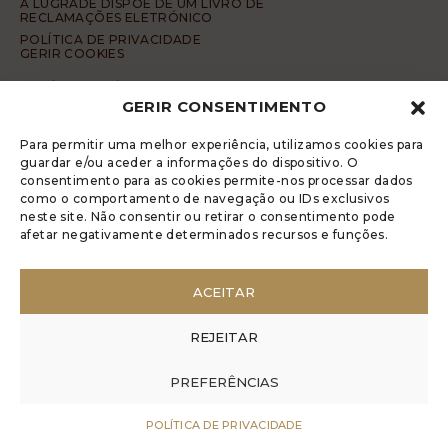
A LUGRADE DISPÕE DE UM LIVRO DE
RECLAMAÇÕES ELETRÓNICO
POLÍTICA DE PRIVACIDADE
GERIR COOKIES
DENÚNCIA ANÓNIMA
GERIR CONSENTIMENTO
CÓDIGO DE CONDUTA DA DENÚNCIA ANÓNIMA
© 2017 Rui Veríssimo Design
Para permitir uma melhor experiência, utilizamos cookies para
guardar e/ou aceder a informações do dispositivo. O
consentimento para as cookies permite-nos processar dados
como o comportamento de navegação ou IDs exclusivos
neste site. Não consentir ou retirar o consentimento pode
afetar negativamente determinados recursos e funções.
ACEITAR
REJEITAR
PREFERÊNCIAS
POLÍTICA DE PRIVACIDADE