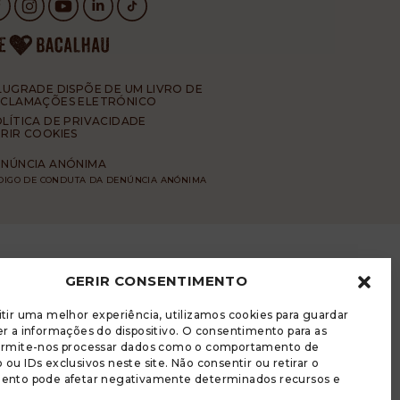
LUGRADE DISPÕE DE UM LIVRO DE
ECLAMAÇÕES ELETRÓNICO
LÍTICA DE PRIVACIDADE
RIR COOKIES
NÚNCIA ANÓNIMA
DIGO DE CONDUTA DA DENÚNCIA ANÓNIMA
GERIR CONSENTIMENTO
tir uma melhor experiência, utilizamos cookies para guardar
r a informações do dispositivo. O consentimento para as
ermite-nos processar dados como o comportamento de
ou IDs exclusivos neste site. Não consentir ou retirar o
ento pode afetar negativamente determinados recursos e