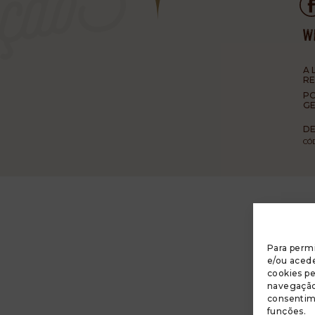
A 
R
PO
GE
DE
CÓ
Para permi
e/ou acede
cookies p
navegação 
consentim
funções.