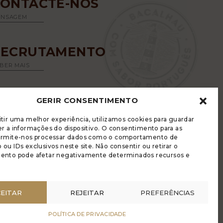
CONTACTE-NOS
ENSAGEM
RECRUTAMENTO
BER MAIS
GERIR CONSENTIMENTO
tir uma melhor experiência, utilizamos cookies para guardar
r a informações do dispositivo. O consentimento para as
ermite-nos processar dados como o comportamento de
ou IDs exclusivos neste site. Não consentir ou retirar o
LUGRADE DISPÕE DE UM LIVRO DE
ento pode afetar negativamente determinados recursos e
ECLAMAÇÕES ELETRÓNICO
LÍTICA DE PRIVACIDADE
RIR COOKIES
EITAR
REJEITAR
PREFERÊNCIAS
NÚNCIA ANÓNIMA
DIGO DE CONDUTA DA DENÚNCIA ANÓNIMA
POLÍTICA DE PRIVACIDADE