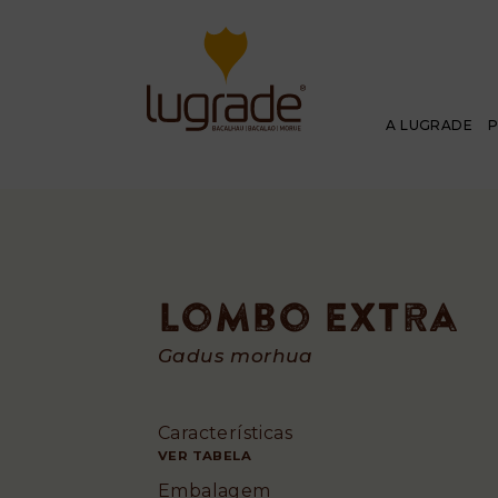
A LUGRADE
Lombo Extra
Lombo
Gadus morhua
Extra
Características
VER TABELA
Embalagem