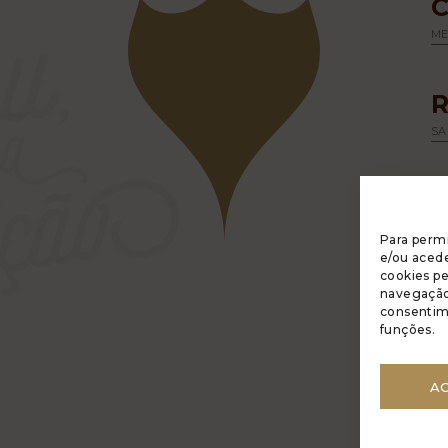
M
SA
Para permi
e/ou acede
cookies p
navegação 
A 
consentim
R
funções.
PO
GE
AC
DE
CÓ