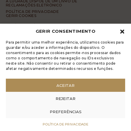
A LUGRADE DISPÕE DE UM LIVRO DE
RECLAMAÇÕES ELETRÓNICO
POLÍTICA DE PRIVACIDADE
GERIR COOKIES
DENÚNCIA ANÓNIMA
GERIR CONSENTIMENTO
CÓDIGO DE CONDUTA DA DENÚNCIA ANÓNIMA
© 2017 Rui Veríssimo Design
Para permitir uma melhor experiência, utilizamos cookies para
guardar e/ou aceder a informações do dispositivo. O
consentimento para as cookies permite-nos processar dados
como o comportamento de navegação ou IDs exclusivos
neste site. Não consentir ou retirar o consentimento pode
afetar negativamente determinados recursos e funções.
ACEITAR
REJEITAR
PREFERÊNCIAS
POLÍTICA DE PRIVACIDADE