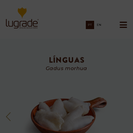
PT
EN
Línguas
Línguas
Gadus morhua