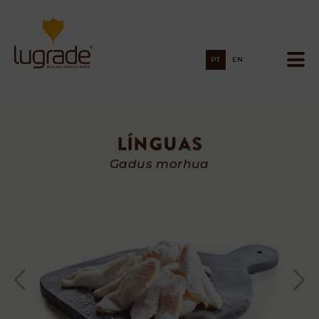
PT
EN
Línguas
Línguas
Gadus morhua