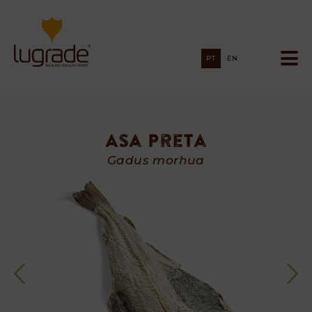
PT
EN
Asa Preta
Asa
Gadus morhua
Preta