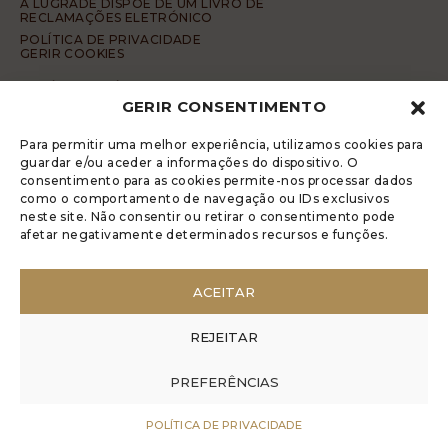
A LUGRADE DISPÕE DE UM LIVRO DE
RECLAMAÇÕES ELETRÓNICO
POLÍTICA DE PRIVACIDADE
GERIR COOKIES
DENÚNCIA ANÓNIMA
GERIR CONSENTIMENTO
CÓDIGO DE CONDUTA DA DENÚNCIA ANÓNIMA
© 2017 Rui Veríssimo Design
Para permitir uma melhor experiência, utilizamos cookies para
guardar e/ou aceder a informações do dispositivo. O
consentimento para as cookies permite-nos processar dados
como o comportamento de navegação ou IDs exclusivos
neste site. Não consentir ou retirar o consentimento pode
afetar negativamente determinados recursos e funções.
ACEITAR
REJEITAR
PREFERÊNCIAS
POLÍTICA DE PRIVACIDADE