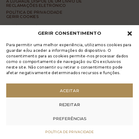
A LUGRADE DISPÕE DE UM LIVRO DE
RECLAMAÇÕES ELETRÓNICO
POLÍTICA DE PRIVACIDADE
GERIR COOKIES
DENÚNCIA ANÓNIMA
GERIR CONSENTIMENTO
CÓDIGO DE CONDUTA DA DENÚNCIA ANÓNIMA
© 2017 Rui Veríssimo Design
Para permitir uma melhor experiência, utilizamos cookies para
guardar e/ou aceder a informações do dispositivo. O
consentimento para as cookies permite-nos processar dados
como o comportamento de navegação ou IDs exclusivos
neste site. Não consentir ou retirar o consentimento pode
afetar negativamente determinados recursos e funções.
ACEITAR
REJEITAR
PREFERÊNCIAS
POLÍTICA DE PRIVACIDADE