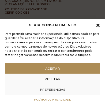
A LUGRADE DISPÕE DE UM LIVRO DE
RECLAMAÇÕES ELETRÓNICO
POLÍTICA DE PRIVACIDADE
GERIR COOKIES
DENÚNCIA ANÓNIMA
GERIR CONSENTIMENTO
CÓDIGO DE CONDUTA DA DENÚNCIA ANÓNIMA
© 2017 Rui Veríssimo Design
Para permitir uma melhor experiência, utilizamos cookies para
guardar e/ou aceder a informações do dispositivo. O
consentimento para as cookies permite-nos processar dados
como o comportamento de navegação ou IDs exclusivos
neste site. Não consentir ou retirar o consentimento pode
afetar negativamente determinados recursos e funções.
ACEITAR
REJEITAR
PREFERÊNCIAS
POLÍTICA DE PRIVACIDADE