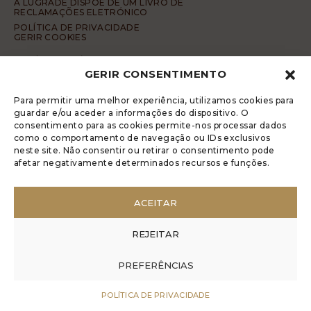
A LUGRADE DISPÕE DE UM LIVRO DE
RECLAMAÇÕES ELETRÓNICO
POLÍTICA DE PRIVACIDADE
GERIR COOKIES
DENÚNCIA ANÓNIMA
GERIR CONSENTIMENTO
CÓDIGO DE CONDUTA DA DENÚNCIA ANÓNIMA
© 2017 Rui Veríssimo Design
Para permitir uma melhor experiência, utilizamos cookies para
guardar e/ou aceder a informações do dispositivo. O
consentimento para as cookies permite-nos processar dados
como o comportamento de navegação ou IDs exclusivos
neste site. Não consentir ou retirar o consentimento pode
afetar negativamente determinados recursos e funções.
ACEITAR
REJEITAR
PREFERÊNCIAS
POLÍTICA DE PRIVACIDADE