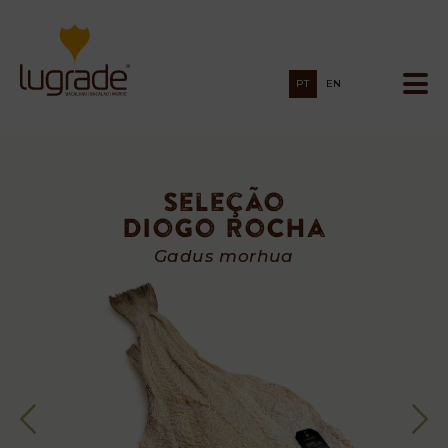
PT
EN
Seleção
Diogo Rocha
Seleção
Gadus morhua
Diogo
Rocha