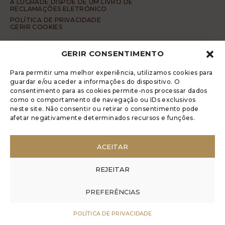
A LUGRADE DISPÕE DE UM LIVRO DE
RECLAMAÇÕES ELETRÓNICO
POLÍTICA DE PRIVACIDADE
GERIR COOKIES
DENÚNCIA ANÓNIMA
GERIR CONSENTIMENTO
CÓDIGO DE CONDUTA DA DENÚNCIA ANÓNIMA
© 2017 Rui Veríssimo Design
Para permitir uma melhor experiência, utilizamos cookies para
guardar e/ou aceder a informações do dispositivo. O
consentimento para as cookies permite-nos processar dados
como o comportamento de navegação ou IDs exclusivos
neste site. Não consentir ou retirar o consentimento pode
afetar negativamente determinados recursos e funções.
ACEITAR
REJEITAR
PREFERÊNCIAS
POLÍTICA DE PRIVACIDADE