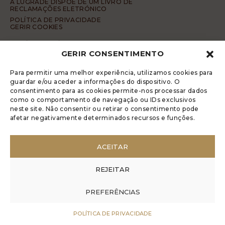
A LUGRADE DISPÕE DE UM LIVRO DE
RECLAMAÇÕES ELETRÓNICO
POLÍTICA DE PRIVACIDADE
GERIR COOKIES
DENÚNCIA ANÓNIMA
GERIR CONSENTIMENTO
CÓDIGO DE CONDUTA DA DENÚNCIA ANÓNIMA
© 2017 Rui Veríssimo Design
Para permitir uma melhor experiência, utilizamos cookies para
guardar e/ou aceder a informações do dispositivo. O
consentimento para as cookies permite-nos processar dados
como o comportamento de navegação ou IDs exclusivos
neste site. Não consentir ou retirar o consentimento pode
afetar negativamente determinados recursos e funções.
ACEITAR
REJEITAR
PREFERÊNCIAS
POLÍTICA DE PRIVACIDADE