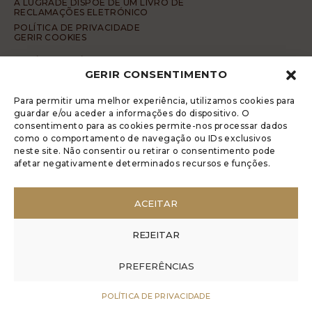
A LUGRADE DISPÕE DE UM LIVRO DE
RECLAMAÇÕES ELETRÓNICO
POLÍTICA DE PRIVACIDADE
GERIR COOKIES
DENÚNCIA ANÓNIMA
GERIR CONSENTIMENTO
CÓDIGO DE CONDUTA DA DENÚNCIA ANÓNIMA
© 2017 Rui Veríssimo Design
Para permitir uma melhor experiência, utilizamos cookies para
guardar e/ou aceder a informações do dispositivo. O
consentimento para as cookies permite-nos processar dados
como o comportamento de navegação ou IDs exclusivos
neste site. Não consentir ou retirar o consentimento pode
afetar negativamente determinados recursos e funções.
ACEITAR
REJEITAR
PREFERÊNCIAS
POLÍTICA DE PRIVACIDADE