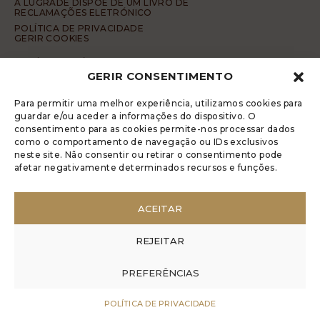
A LUGRADE DISPÕE DE UM LIVRO DE
RECLAMAÇÕES ELETRÓNICO
POLÍTICA DE PRIVACIDADE
GERIR COOKIES
DENÚNCIA ANÓNIMA
GERIR CONSENTIMENTO
CÓDIGO DE CONDUTA DA DENÚNCIA ANÓNIMA
© 2017 Rui Veríssimo Design
Para permitir uma melhor experiência, utilizamos cookies para
guardar e/ou aceder a informações do dispositivo. O
consentimento para as cookies permite-nos processar dados
como o comportamento de navegação ou IDs exclusivos
neste site. Não consentir ou retirar o consentimento pode
afetar negativamente determinados recursos e funções.
ACEITAR
REJEITAR
PREFERÊNCIAS
POLÍTICA DE PRIVACIDADE