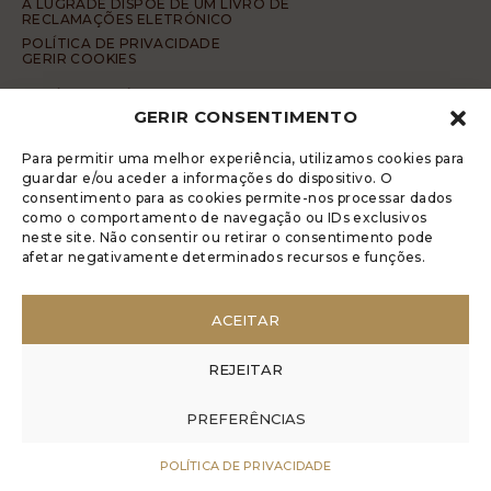
A LUGRADE DISPÕE DE UM LIVRO DE
RECLAMAÇÕES ELETRÓNICO
POLÍTICA DE PRIVACIDADE
GERIR COOKIES
DENÚNCIA ANÓNIMA
GERIR CONSENTIMENTO
CÓDIGO DE CONDUTA DA DENÚNCIA ANÓNIMA
© 2017 Rui Veríssimo Design
Para permitir uma melhor experiência, utilizamos cookies para
guardar e/ou aceder a informações do dispositivo. O
consentimento para as cookies permite-nos processar dados
como o comportamento de navegação ou IDs exclusivos
neste site. Não consentir ou retirar o consentimento pode
afetar negativamente determinados recursos e funções.
ACEITAR
REJEITAR
PREFERÊNCIAS
POLÍTICA DE PRIVACIDADE