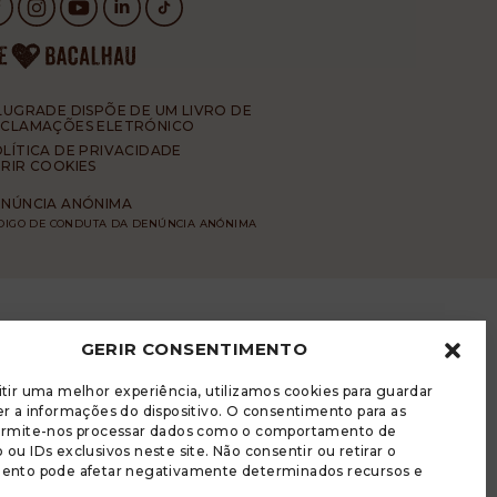
LUGRADE DISPÕE DE UM LIVRO DE
ECLAMAÇÕES ELETRÓNICO
LÍTICA DE PRIVACIDADE
RIR COOKIES
NÚNCIA ANÓNIMA
DIGO DE CONDUTA DA DENÚNCIA ANÓNIMA
GERIR CONSENTIMENTO
tir uma melhor experiência, utilizamos cookies para guardar
r a informações do dispositivo. O consentimento para as
ermite-nos processar dados como o comportamento de
ou IDs exclusivos neste site. Não consentir ou retirar o
ento pode afetar negativamente determinados recursos e