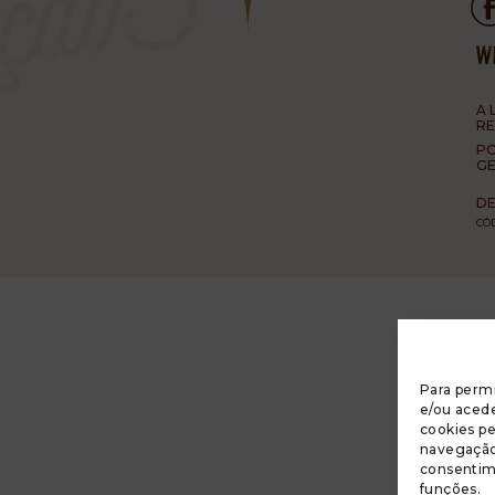
A 
R
PO
GE
DE
CÓ
Para permi
e/ou acede
cookies p
navegação 
consentim
funções.