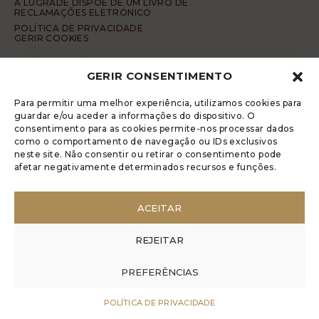
A LUGRADE DISPÕE DE UM LIVRO DE
RECLAMAÇÕES ELETRÓNICO
POLÍTICA DE PRIVACIDADE
GERIR COOKIES
DENÚNCIA ANÓNIMA
GERIR CONSENTIMENTO
CÓDIGO DE CONDUTA DA DENÚNCIA ANÓNIMA
© 2017 Rui Veríssimo Design
Para permitir uma melhor experiência, utilizamos cookies para
guardar e/ou aceder a informações do dispositivo. O
consentimento para as cookies permite-nos processar dados
como o comportamento de navegação ou IDs exclusivos
neste site. Não consentir ou retirar o consentimento pode
afetar negativamente determinados recursos e funções.
ACEITAR
REJEITAR
PREFERÊNCIAS
POLÍTICA DE PRIVACIDADE