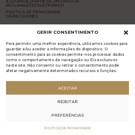
A LUGRADE DISPÕE DE UM LIVRO DE
RECLAMAÇÕES ELETRÓNICO
POLÍTICA DE PRIVACIDADE
GERIR COOKIES
DENÚNCIA ANÓNIMA
GERIR CONSENTIMENTO
CÓDIGO DE CONDUTA DA DENÚNCIA ANÓNIMA
© 2017 Rui Veríssimo Design
Para permitir uma melhor experiência, utilizamos cookies para
guardar e/ou aceder a informações do dispositivo. O
consentimento para as cookies permite-nos processar dados
como o comportamento de navegação ou IDs exclusivos
neste site. Não consentir ou retirar o consentimento pode
afetar negativamente determinados recursos e funções.
ACEITAR
REJEITAR
PREFERÊNCIAS
POLÍTICA DE PRIVACIDADE